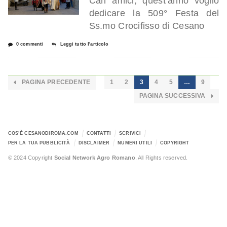
Cari amici, quest’anno voglio
dedicare la 509° Festa del
Ss.mo Crocifisso di Cesano
0 commenti
Leggi tutto l'articolo
PAGINA PRECEDENTE
1
2
3
4
5
…
9
PAGINA SUCCESSIVA
COS’È CESANODIROMA.COM
CONTATTI
SCRIVICI
PER LA TUA PUBBLICITÀ
DISCLAIMER
NUMERI UTILI
COPYRIGHT
© 2024 Copyright
Social Network Agro Romano
. All Rights reserved.
Error: The domain WWW.CESANODIROMA.COM is not authorized to
show the cookie declaration for domain group ID 2f9b1275-031c-409f-b785-