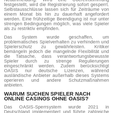
festgestellt, wird die Registrierung sofort gesperrt.
Selbstausschlüsse lassen sich für Zeiträume von
einem Monat bis hin zu dauerhaft angefordert
werden. Eine frühzeitige Beendigung ist nur unter
strengen Bedingungen möglich, was viele Spieler
als zu restriktiv empfinden.
Das System wurde geschaffen, um
problematisches Spielverhalten zu verhindern und
Spielerschutz zu gewährleisten. Kritiker
bemängeln jedoch die mangelnde Flexibilität und
die Tatsache, dass verantwortungsbewusste
Spieler durch zu strenge Regulierungen
eingeschränkt werden. Zudem berücksichtigt
OASIS nur deutsche Lizenzen, während
ausländische Anbieter außerhalb dieses Systems
operieren und andere Schutzmaßnahmen
anbieten.
WARUM SUCHEN SPIELER NACH
ONLINE CASINOS OHNE OASIS?
Das OASIS-Sperrsystem wurde 2021 in
Deutschland implementiert und führte zahlreiche