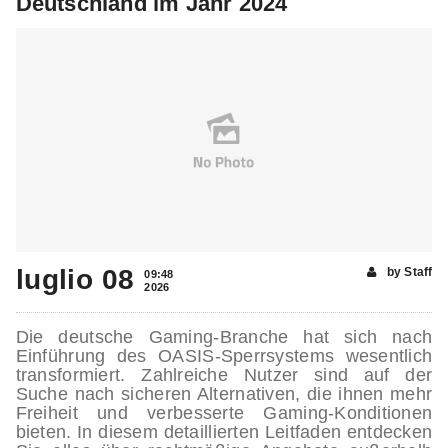
Deutschland im Jahr 2024
luglio 08
by Staff
09:48
2026
Die deutsche Gaming-Branche hat sich nach
Einführung des OASIS-Sperrsystems wesentlich
transformiert. Zahlreiche Nutzer sind auf der
Suche nach sicheren Alternativen, die ihnen mehr
Freiheit und verbesserte Gaming-Konditionen
bieten. In diesem detaillierten Leitfaden entdecken