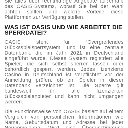
Sie alles über rechtmäßige Angebote außerhalb
des OASIS-Systems, worauf Sie bei der Wahl
achten sollten und welche Vorteile diese
Plattformen zur Verfügung stellen.
WAS IST OASIS UND WIE ARBEITET DIE
SPERRDATEI?
OASIS steht für “Overgreifendes
Glücksspielsperrsystem” und ist eine zentrale
Datenbank, die im Jahr 2021 in Deutschland
eingeführt wurde. Dieses System registriert alle
Spieler, die sich selbst sperren lassen oder
behördlich gesperrt werden. Jedes lizenzierte
Casino in Deutschland ist verpflichtet vor der
Anmeldung prüfen, ob ein Spieler in dieser
Datenbank verzeichnet ist. Die Sperre gilt
bundesweit für alle lizenzierten
Glücksspielanbieter und kann nicht umgangen
werden.
Die Funktionsweise von OASIS basiert auf einem
Vergleich von persönlichen Informationen wie
Name, Geburtsdatum und Adresse bei jeder
Neuanmeldung. Wird eine Übereinstimmung