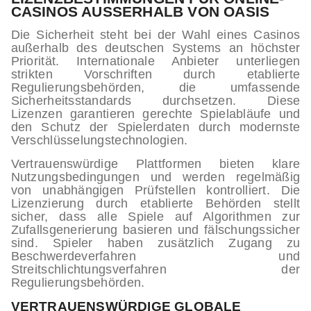
CASINOS AUSSERHALB VON OASIS
Die Sicherheit steht bei der Wahl eines Casinos
außerhalb des deutschen Systems an höchster
Priorität. Internationale Anbieter unterliegen
strikten Vorschriften durch etablierte
Regulierungsbehörden, die umfassende
Sicherheitsstandards durchsetzen. Diese
Lizenzen garantieren gerechte Spielabläufe und
den Schutz der Spielerdaten durch modernste
Verschlüsselungstechnologien.
Vertrauenswürdige Plattformen bieten klare
Nutzungsbedingungen und werden regelmäßig
von unabhängigen Prüfstellen kontrolliert. Die
Lizenzierung durch etablierte Behörden stellt
sicher, dass alle Spiele auf Algorithmen zur
Zufallsgenerierung basieren und fälschungssicher
sind. Spieler haben zusätzlich Zugang zu
Beschwerdeverfahren und
Streitschlichtungsverfahren der
Regulierungsbehörden.
VERTRAUENSWÜRDIGE GLOBALE