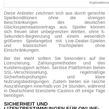
Kryptowährun
Diese Anbieter zeichnen sich aus durch gerechte
Spielkonditionen ohne die strengen
Beschränkungen des deutschen
Glücksspielstaatsvertrags aus. Spieler können
sich freuen über unbegrenzten Wetten, ohne 5-
Sekunden-Begrenzung und einem wesentlich
größeren Spielangebot mit Live-Dealer-Spielen
und klassischen Tischspielen ohne
Einschränkungen.
Bei der Wahl sollten Sie besonders auf die
Lizenzierung, Zahlungsmethoden und den
Kundensupport achten. Seriöse Plattformen bieten
SSL-Verschlüsselung, regelmäßige
Sicherheitsprüfungen und klare
Nutzungsbedingungen. Zudem bieten sie rasche
Auszahlungen innerhalb von 24 Stunden, während
in Deutschland lizenzierte Casinos oft einige Tage
benötigen.
SICHERHEIT UND
LIZENZBESTIMMUNGEN FÜR ONLINE-