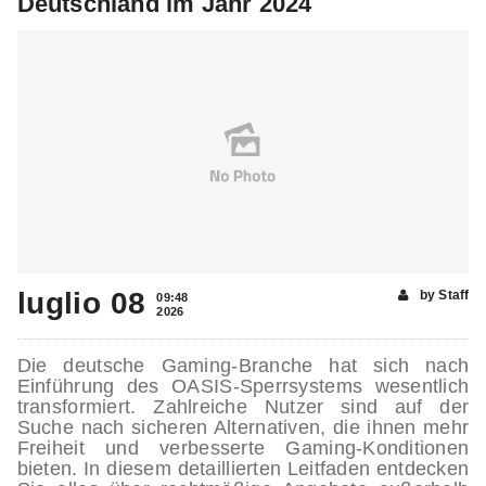
Deutschland im Jahr 2024
luglio 08
by Staff
09:48
2026
Die deutsche Gaming-Branche hat sich nach
Einführung des OASIS-Sperrsystems wesentlich
transformiert. Zahlreiche Nutzer sind auf der
Suche nach sicheren Alternativen, die ihnen mehr
Freiheit und verbesserte Gaming-Konditionen
bieten. In diesem detaillierten Leitfaden entdecken