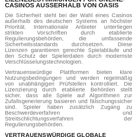
CASINOS AUSSERHALB VON OASIS
Die Sicherheit steht bei der Wahl eines Casinos
außerhalb des deutschen Systems an höchster
Priorität. Internationale Anbieter unterliegen
strikten Vorschriften durch etablierte
Regulierungsbehörden, die umfassende
Sicherheitsstandards durchsetzen. Diese
Lizenzen garantieren gerechte Spielabläufe und
den Schutz der Spielerdaten durch modernste
Verschlüsselungstechnologien.
Vertrauenswürdige Plattformen bieten klare
Nutzungsbedingungen und werden regelmäßig
von unabhängigen Prüfstellen kontrolliert. Die
Lizenzierung durch etablierte Behörden stellt
sicher, dass alle Spiele auf Algorithmen zur
Zufallsgenerierung basieren und fälschungssicher
sind. Spieler haben zusätzlich Zugang zu
Beschwerdeverfahren und
Streitschlichtungsverfahren der
Regulierungsbehörden.
VERTRAUENSWÜRDIGE GLOBALE