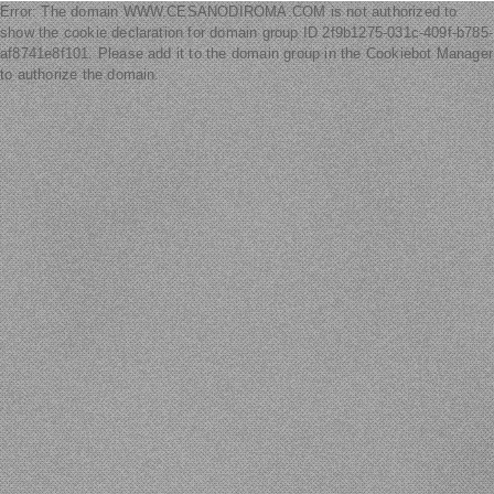
Error: The domain WWW.CESANODIROMA.COM is not authorized to
show the cookie declaration for domain group ID 2f9b1275-031c-409f-b785-
af8741e8f101. Please add it to the domain group in the Cookiebot Manager
to authorize the domain.