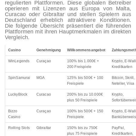
regulierten Plattformen. Diese globalen Betreiber
operieren mit Lizenzen aus Europa von Malta,
Curacao oder Gibraltar und stellen Spielern aus
Deutschland erheblich attraktivere Konditionen.
Die folgende Übersicht präsentiert die führenden
Plattformen mit ihren Hauptmerkmalen im direkten
Vergleich.
Casino
Genehmigung
Willkommensangebot
Zahlungsmet
WinLegends
Curaçao
100% bis 1.000€ +
Krypto, E-Wall
200 Freispiele
Kreditkarten
SpinSamurai
MGA
125% bis 500€ + 100
Bitcoin, Skrill,
Freispiele
Neteller, Visa
LuckyBlock
Curacao
200% bis zu 10.000€
Krypto,
plus 50 Freispiele
Sofortüberwe
Bizzo
Curaçao
100% bis 500€ + 150
Krypto, E-Wall
Casino
Freispiele
Banküberwei
Rolling Slots
Gibraltar
150% bis zu 750€
PayPal,
plus 75 Freispiele
Kreditkarten,