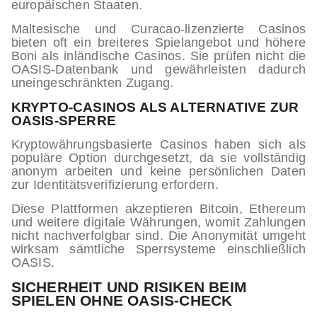
europäischen Staaten.
Maltesische und Curacao-lizenzierte Casinos
bieten oft ein breiteres Spielangebot und höhere
Boni als inländische Casinos. Sie prüfen nicht die
OASIS-Datenbank und gewährleisten dadurch
uneingeschränkten Zugang.
KRYPTO-CASINOS ALS ALTERNATIVE ZUR
OASIS-SPERRE
Kryptowährungsbasierte Casinos haben sich als
populäre Option durchgesetzt, da sie vollständig
anonym arbeiten und keine persönlichen Daten
zur Identitätsverifizierung erfordern.
Diese Plattformen akzeptieren Bitcoin, Ethereum
und weitere digitale Währungen, womit Zahlungen
nicht nachverfolgbar sind. Die Anonymität umgeht
wirksam sämtliche Sperrsysteme einschließlich
OASIS.
SICHERHEIT UND RISIKEN BEIM
SPIELEN OHNE OASIS-CHECK