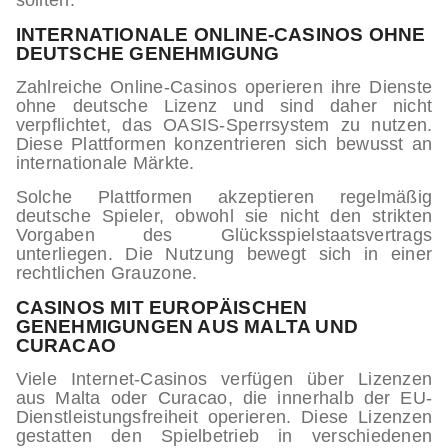
INTERNATIONALE ONLINE-CASINOS OHNE
DEUTSCHE GENEHMIGUNG
Zahlreiche Online-Casinos operieren ihre Dienste
ohne deutsche Lizenz und sind daher nicht
verpflichtet, das OASIS-Sperrsystem zu nutzen.
Diese Plattformen konzentrieren sich bewusst an
internationale Märkte.
Solche Plattformen akzeptieren regelmäßig
deutsche Spieler, obwohl sie nicht den strikten
Vorgaben des Glücksspielstaatsvertrags
unterliegen. Die Nutzung bewegt sich in einer
rechtlichen Grauzone.
CASINOS MIT EUROPÄISCHEN
GENEHMIGUNGEN AUS MALTA UND
CURACAO
Viele Internet-Casinos verfügen über Lizenzen
aus Malta oder Curacao, die innerhalb der EU-
Dienstleistungsfreiheit operieren. Diese Lizenzen
gestatten den Spielbetrieb in verschiedenen