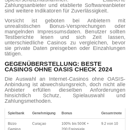
Zahlungsanbieter und etablierte Softwareanbieter
sind weitere Indikatoren für Zuverlässigkeit.
Vorsicht ist geboten bei Anbietern mit
unrealistischen Bonus-Versprechungen oder
mangelnden Impressumsdaten. Benutzer sollten
Testberichte lesen und sich Zeit lassen,
unterschiedliche Casinos zu vergleichen, bevor
sie private Daten preisgeben oder Einzahlungen
tätigen.
GEGENÜBERSTELLUNG: BESTE
CASINOS OHNE OASIS CHECK 2024
Die Auswahl an Internet-Casinos ohne OASIS-
Anbindung ist abwechslungsreich, doch nicht alle
Anbieter erfüllen dieselben Anforderungen
hinsichtlich Schutz, Spielauswahl und
Zahlungsmethoden.
Spielbank
Genehmigung
Bonus
Gesamtnote
Bizzo
Curaçao
100% bis 500€ +
9.2 von 10
Gaming
200 Freispiele