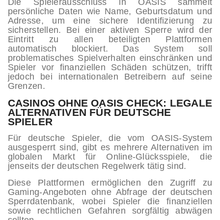
Die Spielerausschluss in OASIS sammelt
persönliche Daten wie Name, Geburtsdatum und
Adresse, um eine sichere Identifizierung zu
sicherstellen. Bei einer aktiven Sperre wird der
Eintritt zu allen beteiligten Plattformen
automatisch blockiert. Das System soll
problematisches Spielverhalten einschränken und
Spieler vor finanziellen Schäden schützen, trifft
jedoch bei internationalen Betreibern auf seine
Grenzen.
CASINOS OHNE OASIS CHECK: LEGALE
ALTERNATIVEN FÜR DEUTSCHE
SPIELER
Für deutsche Spieler, die vom OASIS-System
ausgesperrt sind, gibt es mehrere Alternativen im
globalen Markt für Online-Glücksspiele, die
jenseits der deutschen Regelwerk tätig sind.
Diese Plattformen ermöglichen den Zugriff zu
Gaming-Angeboten ohne Abfrage der deutschen
Sperrdatenbank, wobei Spieler die finanziellen
sowie rechtlichen Gefahren sorgfältig abwägen
sollten.