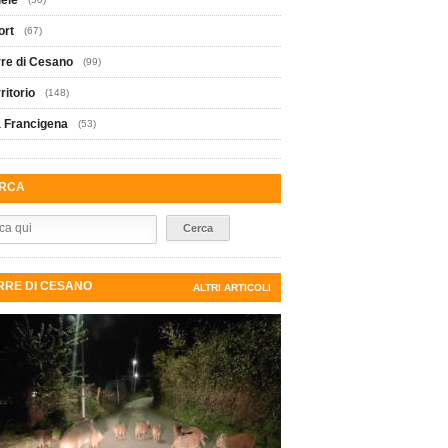
iele
ort
(67)
rre di Cesano
(99)
ritorio
(148)
a Francigena
(53)
RCA
RRE DI CESANO
ALTRI ARTICOLI