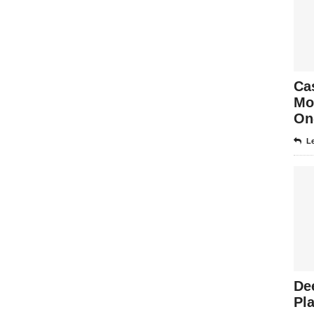
Ca
Mo
On
Le
De
Pl