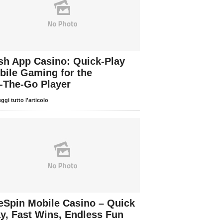
sh App Casino: Quick‑Play
bile Gaming for the
‑The‑Go Player
ggi tutto l'articolo
eSpin Mobile Casino – Quick
ay, Fast Wins, Endless Fun