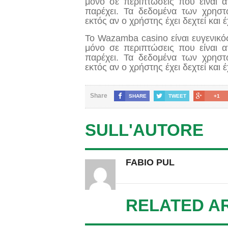
μόνο σε περιπτώσεις που είναι 
παρέχει. Τα δεδομένα των χρηστ
εκτός αν ο χρήστης έχει δεχτεί κα
Το Wazamba casino είναι ευγενικ
μόνο σε περιπτώσεις που είναι 
παρέχει. Τα δεδομένα των χρηστ
εκτός αν ο χρήστης έχει δεχτεί κα
Share
SHARE
TWEET
+1
SULL'AUTORE
FABIO PUL
RELATED A