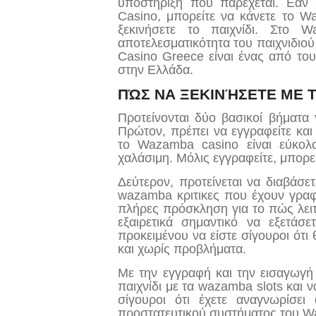
υποστήριξη που παρέχεται. Εάν
Casino, μπορείτε να κάνετε το W
ξεκινήσετε το παιχνίδι. Στο 
αποτελεσματικότητα του παιχνιδιο
Casino Greece είναι ένας από του
στην Ελλάδα.
ΠΏΣ ΝΑ ΞΕΚΙΝΉΣΕΤΕ ΜΕ 
Προτείνονται δύο βασικοί βήματα 
Πρώτον, πρέπει να εγγραφείτε και 
το Wazamba casino είναι εύκολο
χαλάσιμη. Μόλις εγγραφείτε, μπορεί
Δεύτερον, προτείνεται να διαβάσε
wazamba κριτικες που έχουν γραφ
πλήρες πρόσκληση για το πώς λειτο
εξαιρετικά σημαντικό να εξετά
προκειμένου να είστε σίγουροι ότι
και χωρίς προβλήματα.
Με την εγγραφή και την εισαγωγή
παιχνίδι με τα wazamba slots και ν
σίγουροι ότι έχετε αναγνωρίσει 
προστατευτικού συστήματος του 