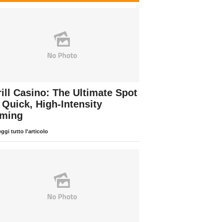
ill Casino: The Ultimate Spot
 Quick, High‑Intensity
ming
ggi tutto l'articolo