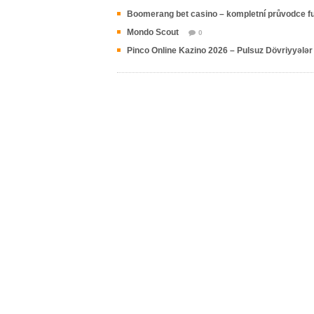
Boomerang bet casino – kompletní průvodce f
Mondo Scout
0
Pinco Online Kazino 2026 – Pulsuz Dövriyyələr