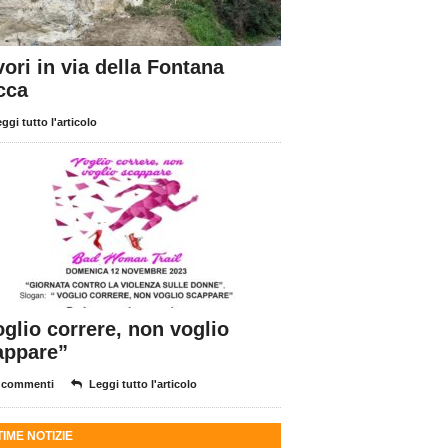
ori in via della Fontana
cca
ggi tutto l'articolo
glio correre, non voglio
appare”
 commenti
Leggi tutto l'articolo
TIME NOTIZIE