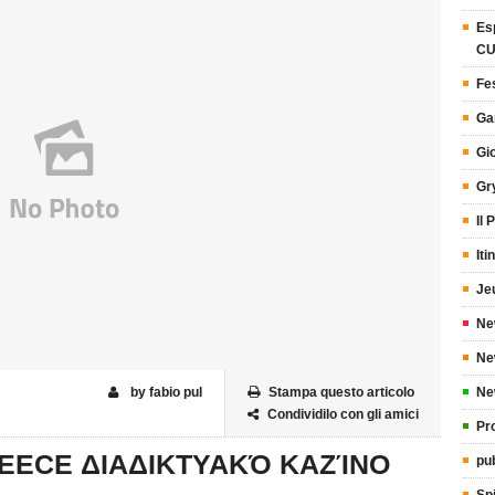
Es
CU
Fes
Ga
Gi
Gr
Il
Iti
Je
Ne
Ne
by fabio pul
Stampa questo articolo
Ne
Condividilo con gli amici
Pr
EECE ΔΙΑΔΙΚΤΥΑΚΌ ΚΑΖΊΝΟ
pub