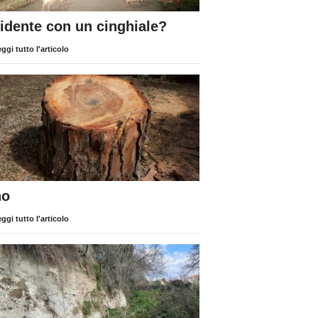
cidente con un cinghiale?
ggi tutto l'articolo
no
ggi tutto l'articolo