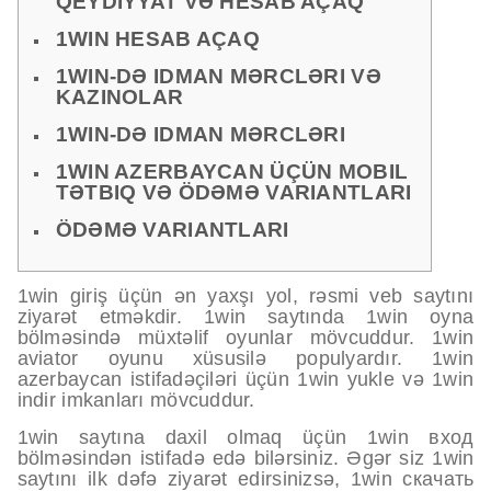
QEYDIYYAT VƏ HESAB AÇAQ
1WIN HESAB AÇAQ
1WIN-DƏ IDMAN MƏRCLƏRI VƏ
KAZINOLAR
1WIN-DƏ IDMAN MƏRCLƏRI
1WIN AZERBAYCAN ÜÇÜN MOBIL
TƏTBIQ VƏ ÖDƏMƏ VARIANTLARI
ÖDƏMƏ VARIANTLARI
1win giriş üçün ən yaxşı yol, rəsmi veb saytını
ziyarət etməkdir. 1win saytında 1win oyna
bölməsində müxtəlif oyunlar mövcuddur. 1win
aviator oyunu xüsusilə populyardır. 1win
azerbaycan istifadəçiləri üçün 1win yukle və 1win
indir imkanları mövcuddur.
1win saytına daxil olmaq üçün 1win вход
bölməsindən istifadə edə bilərsiniz. Əgər siz 1win
saytını ilk dəfə ziyarət edirsinizsə, 1win скачать