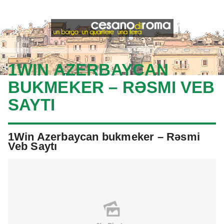
1WIN AZERBAYCAN
BUKMEKER – RƏSMI VEB
SAYTI
1Win Azerbaycan bukmeker – Rəsmi
Veb Saytı