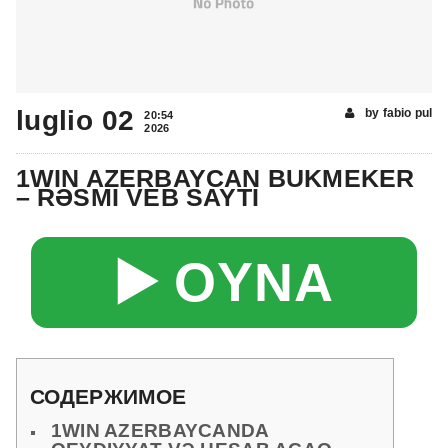
luglio 02
by fabio pul
20:54
2026
1WIN AZERBAYCAN BUKMEKER
– RƏSMI VEB SAYTI
▶️ OYNA
СОДЕРЖИМОЕ
1WIN AZERBAYCANDA