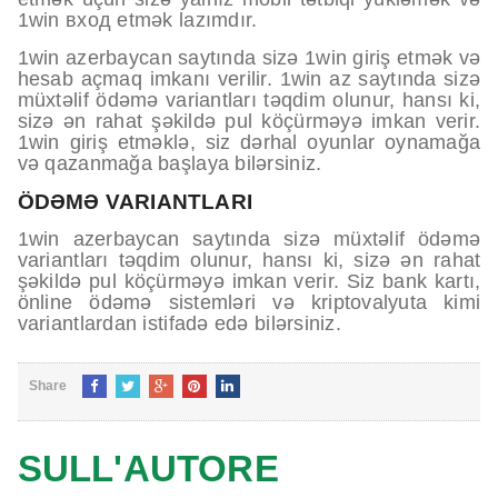
1win вход etmək lazımdır.
1win azerbaycan saytında sizə 1win giriş etmək və
hesab açmaq imkanı verilir. 1win az saytında sizə
müxtəlif ödəmə variantları təqdim olunur, hansı ki,
sizə ən rahat şəkildə pul köçürməyə imkan verir.
1win giriş etməklə, siz dərhal oyunlar oynamağa
və qazanmağa başlaya bilərsiniz.
ÖDƏMƏ VARIANTLARI
1win azerbaycan saytında sizə müxtəlif ödəmə
variantları təqdim olunur, hansı ki, sizə ən rahat
şəkildə pul köçürməyə imkan verir. Siz bank kartı,
önline ödəmə sistemləri və kriptovalyuta kimi
variantlardan istifadə edə bilərsiniz.
Share
SULL'AUTORE