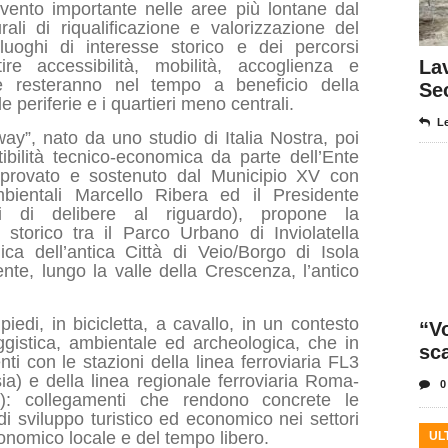
rvento importante nelle aree più lontane dal
rali di riqualificazione e valorizzazione del
luoghi di interesse storico e dei percorsi
ire accessibilità, mobilità, accoglienza e
Lav
he resteranno nel tempo a beneficio della
Se
le periferie e i quartieri meno centrali.
Le
ay”, nato da uno studio di Italia Nostra, poi
tibilità tecnico-economica da parte dell’Ente
pprovato e sostenuto dal Municipio XV con
mbientali Marcello Ribera ed il Presidente
ri di delibere al riguardo), propone la
 storico tra il Parco Urbano di Inviolatella
ca dell’antica Città di Veio/Borgo di Isola
te, lungo la valle della Crescenza, l’antico
iedi, in bicicletta, a cavallo, in un contesto
“Vo
ggistica, ambientale ed archeologica, che in
sc
ti con le stazioni della linea ferroviaria FL3
ia) e della linea regionale ferroviaria Roma-
0
a ): collegamenti che rendono concrete le
 di sviluppo turistico ed economico nei settori
ronomico locale e del tempo libero.
UL