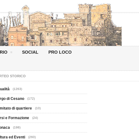
RIO
SOCIAL
PRO LOCO
RTEO STORICO
ualità
(1263)
rgo di Cesano
(172)
mitato di quartiere
(10)
rsi e Formazione
(24)
onaca
(198)
ltura ed Eventi
(260)