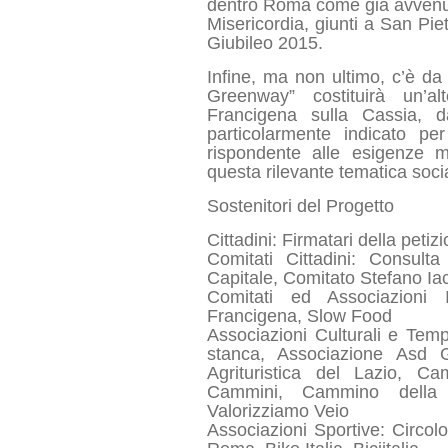
dentro Roma come già avvenuto
Misericordia, giunti a San Pie
Giubileo 2015.
Infine, ma non ultimo, c’è da 
Greenway” costituirà un’alt
Francigena sulla Cassia, d
particolarmente indicato per
rispondente alle esigenze m
questa rilevante tematica soci
Sostenitori del Progetto
Cittadini: Firmatari della peti
Comitati Cittadini: Consul
Capitale, Comitato Stefano Ia
Comitati ed Associazioni I
Francigena, Slow Food
Associazioni Culturali e Temp
stanca, Associazione Asd 
Agrituristica del Lazio, 
Cammini, Cammino dell
Valorizziamo Veio
Associazioni Sportive: Circol