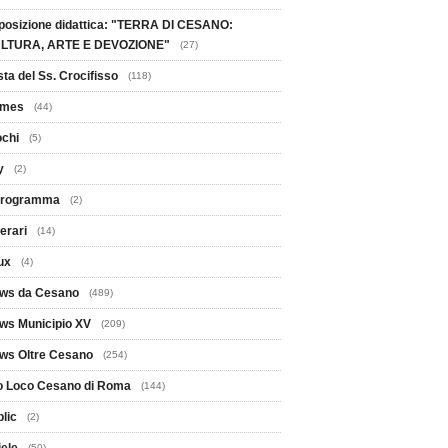
posizione didattica: "TERRA DI CESANO:
LTURA, ARTE E DEVOZIONE"
(27)
ta del Ss. Crocifisso
(118)
mes
(44)
ochi
(5)
y
(2)
 Programma
(2)
nerari
(14)
ux
(4)
ws da Cesano
(489)
ws Municipio XV
(209)
ws Oltre Cesano
(254)
o Loco Cesano di Roma
(144)
lic
(2)
(50)