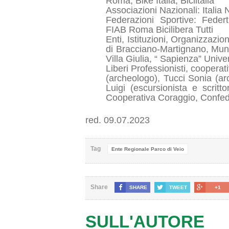
Roma, Bike Italia, Biciitalia
Associazioni Nazionali: Italia
Federazioni Sportive: Federt
FIAB Roma Bicilibera Tutti
Enti, Istituzioni, Organizzazi
di Bracciano-Martignano, Mun
Villa Giulia, “ Sapienza” Uni
Liberi Professionisti, coopera
(archeologo), Tucci Sonia (arc
Luigi (escursionista e scrittor
Cooperativa Coraggio, Confede
red. 09.07.2023
Tag
Ente Regionale Parco di Veio
Share
SHARE
TWEET
+1
SULL'AUTORE