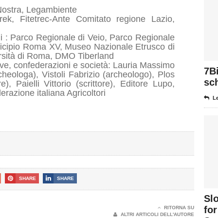
 Nostra, Legambiente
rek, Fitetrec-Ante Comitato regione Lazio,
oni : Parco Regionale di Veio, Parco Regionale
icipio Roma XV, Museo Nazionale Etrusco di
versità di Roma, DMO Tiberland
tive, confederazioni e società: Lauria Massimo
7Bi
heologa), Vistoli Fabrizio (archeologo), Plos
sch
e), Paielli Vittorio (scrittore), Editore Lupo,
razione italiana Agricoltori
Le
SHARE
SHARE
Sl
fo
RITORNA SU
ALTRI ARTICOLI DELL'AUTORE