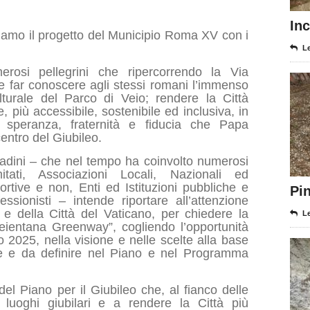
In
iamo il progetto del Municipio Roma XV con i
Le
erosi pellegrini che ripercorrendo la Via
 far conoscere agli stessi romani l’immenso
ulturale del Parco di Veio; rendere la Città
e, più accessibile, sostenibile ed inclusiva, in
speranza, fraternità e fiducia che Papa
entro del Giubileo.
tadini – che nel tempo ha coinvolto numerosi
mitati, Associazioni Locali, Nazionali ed
ortive e non, Enti ed Istituzioni pubbliche e
Pi
essionisti – intende riportare all’attenzione
 e della Città del Vaticano, per chiedere la
Le
Veientana Greenway”, cogliendo l’opportunità
eo 2025, nella visione e nelle scelte alla base
nite e da definire nel Piano e nel Programma
del Piano per il Giubileo che, al fianco delle
i luoghi giubilari e a rendere la Città più