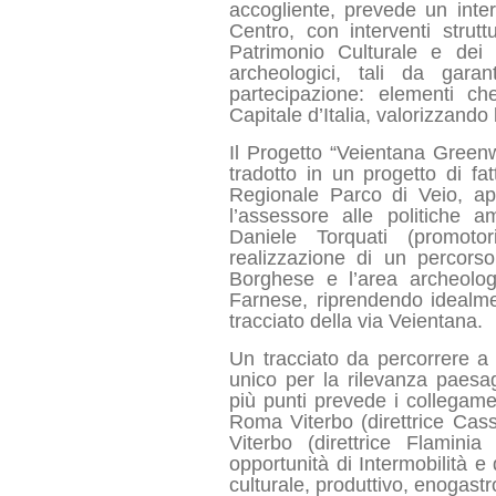
accogliente, prevede un inte
Centro, con interventi struttu
Patrimonio Culturale e dei 
archeologici, tali da garant
partecipazione: elementi c
Capitale d’Italia, valorizzando 
Il Progetto “Veientana Greenw
tradotto in un progetto di fat
Regionale Parco di Veio, a
l’assessore alle politiche a
Daniele Torquati (promoto
realizzazione di un percorso
Borghese e l’area archeologi
Farnese, riprendendo idealmen
tracciato della via Veientana.
Un tracciato da percorrere a p
unico per la rilevanza paesa
più punti prevede i collegamen
Roma Viterbo (direttrice Cass
Viterbo (direttrice Flamini
opportunità di Intermobilità e
culturale, produttivo, enogast