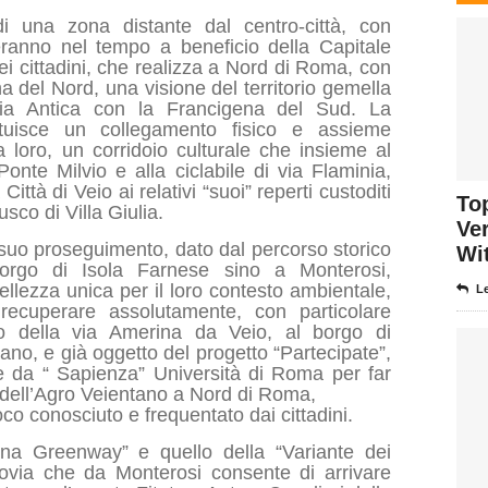
i una zona distante dal centro-città, con
steranno nel tempo a beneficio della Capitale
 dei cittadini, che realizza a Nord di Roma, con
na del Nord, una visione del territorio gemella
pia Antica con la Francigena del Sud. La
tuisce un collegamento fisico e assieme
tra loro, un corridoio culturale che insieme al
Ponte Milvio e alla ciclabile di via Flaminia,
ittà di Veio ai relativi “suoi” reperti custoditi
To
sco di Villa Giulia.
Ver
suo proseguimento, dato dal percorso storico
Wi
Borgo di Isola Farnese sino a Monterosi,
bellezza unica per il loro contesto ambientale,
Le
recuperare assolutamente, con particolare
iato della via Amerina da Veio, al borgo di
ano, e già oggetto del progetto “Partecipate”,
te da “ Sapienza” Università di Roma per far
io dell’Agro Veientano a Nord di Roma,
co conosciuto e frequentato dai cittadini.
tana Greenway” e quello della “Variante dei
povia che da Monterosi consente di arrivare