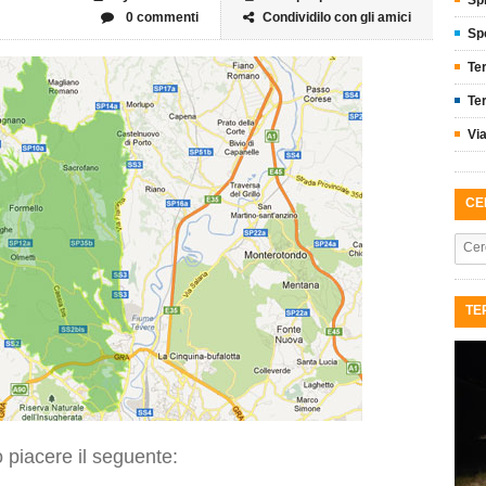
Sp
0 commenti
Condividilo con gli amici
Sp
Te
Ter
Vi
CE
TE
piacere il seguente: