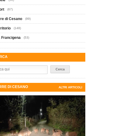
iele
ort
(67)
rre di Cesano
(99)
ritorio
(148)
a Francigena
(53)
RCA
RRE DI CESANO
ALTRI ARTICOLI