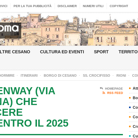
IVICI
PER LA TUA PUBBLICITÀ
DISCLAIMER
NUMERI UTILI
COPYRIGHT
LTRE CESANO
CULTURA ED EVENTI
SPORT
TERRITO
DORMIRE
ITINERARI
BORGO DI CESANO
SS. CROCIFISSO
RIONI
CO
NWAY (VIA
Att
HOMEPAGE
RSS FEED
NA) CHE
Bo
Co
CERE
Co
NTRO IL 2025
Cr
Cu