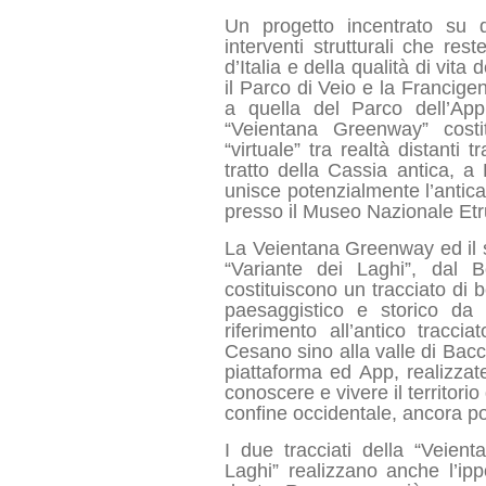
Un progetto incentrato su d
interventi strutturali che re
d’Italia e della qualità di vita
il Parco di Veio e la Francige
a quella del Parco dell’Ap
“Veientana Greenway” costi
“virtuale” tra realtà distanti 
tratto della Cassia antica, a 
unisce potenzialmente l’antica C
presso il Museo Nazionale Etru
La Veientana Greenway ed il 
“Variante dei Laghi”, dal 
costituiscono un tracciato di 
paesaggistico e storico da 
riferimento all’antico tracc
Cesano sino alla valle di Bacc
piattaforma ed App, realizza
conoscere e vivere il territor
confine occidentale, ancora po
I due tracciati della “Veien
Laghi” realizzano anche l’ip