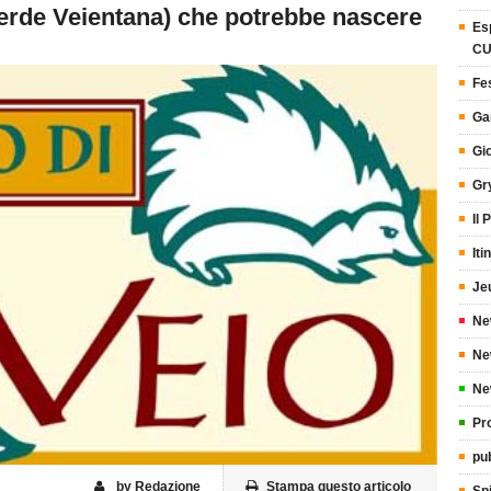
erde Veientana) che potrebbe nascere
Es
CU
Fes
Ga
Gi
Gr
Il
Iti
Je
Ne
Ne
Ne
Pr
pub
by Redazione
Stampa questo articolo