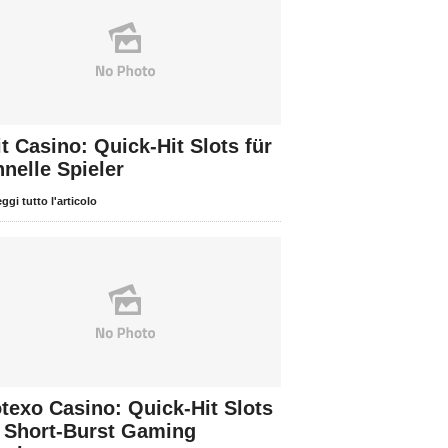
t Casino: Quick‑Hit Slots für
nelle Spieler
ggi tutto l'articolo
otexo Casino: Quick‑Hit Slots
r Short‑Burst Gaming