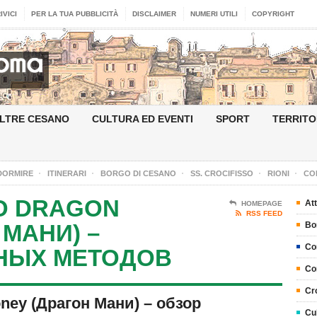
IVICI
PER LA TUA PUBBLICITÀ
DISCLAIMER
NUMERI UTILI
COPYRIGHT
LTRE CESANO
CULTURA ED EVENTI
SPORT
TERRITO
DORMIRE
ITINERARI
BORGO DI CESANO
SS. CROCIFISSO
RIONI
CO
О DRAGON
Att
HOMEPAGE
RSS FEED
 МАНИ) –
Bo
Co
НЫХ МЕТОДОВ
Co
Cr
ney (Драгон Мани) – обзор
Cu