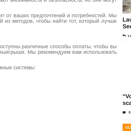
ют анонимность и безопасность, но они могут
ит от ваших предпочтений и потребностей. Мы
Lav
 из методов, чтобы найти тот, который лучше
Se
Le
доступны различные способы оплаты, чтобы вы
ь выигрыши. Мы рекомендуем вам использовать
жные системы:
“Vo
sc
0
UL