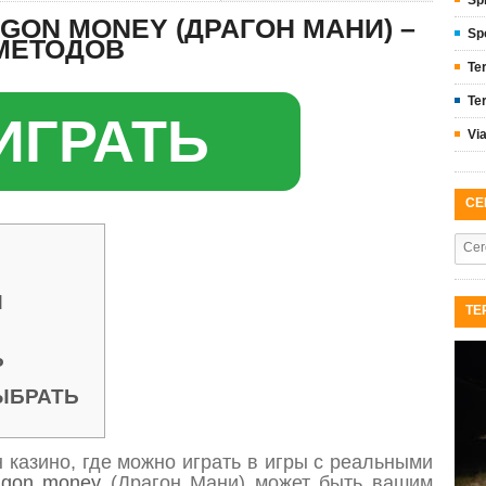
Sp
GON MONEY (ДРАГОН МАНИ) –
Sp
МЕТОДОВ
Te
Ter
 ИГРАТЬ
Vi
CE
Ы
TE
Ь
ЫБРАТЬ
казино, где можно играть в игры с реальными
agon money
(Драгон Мани) может быть вашим