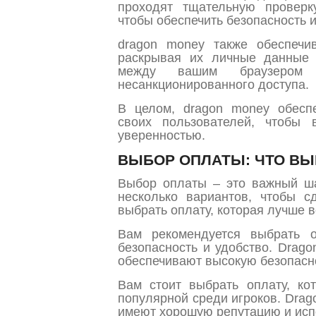
проходят тщательную проверк
чтобы обеспечить безопасность 
dragon money также обеспечив
раскрывая их личные данные 
между вашим браузером
несанкционированного доступа.
В целом, dragon money обеспе
своих пользователей, чтобы
уверенностью.
ВЫБОР ОПЛАТЫ: ЧТО ВЫ
Выбор оплаты – это важный ша
несколько вариантов, чтобы с
выбрать оплату, которая лучше в
Вам рекомендуется выбрать о
безопасность и удобство. Drago
обеспечивают высокую безопасн
Вам стоит выбрать оплату, ко
популярной среди игроков. Drag
имеют хорошую репутацию и исп