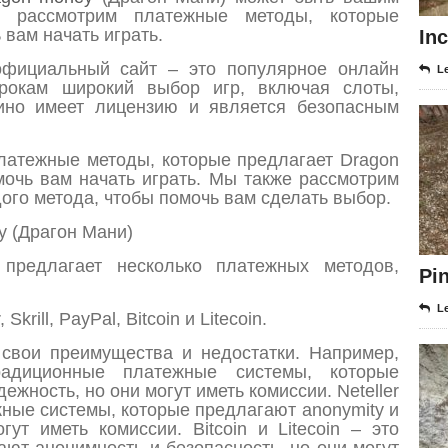
 рассмотрим платежные методы, которые
 вам начать играть.
In
официальный сайт – это популярное онлайн
Le
грокам широкий выбор игр, включая слоты,
зино имеет лицензию и является безопасным
латежные методы, которые предлагает Dragon
мочь вам начать играть. Мы также рассмотрим
ого метода, чтобы помочь вам сделать выбор.
 (Драгон Мани)
предлагает несколько платежных методов,
Pi
Le
 Skrill, PayPal, Bitcoin и Litecoin.
 свои преимущества и недостатки. Например,
адиционные платежные системы, которые
ежность, но они могут иметь комиссии. Neteller
ежные системы, которые предлагают anonymity и
ут иметь комиссии. Bitcoin и Litecoin – это