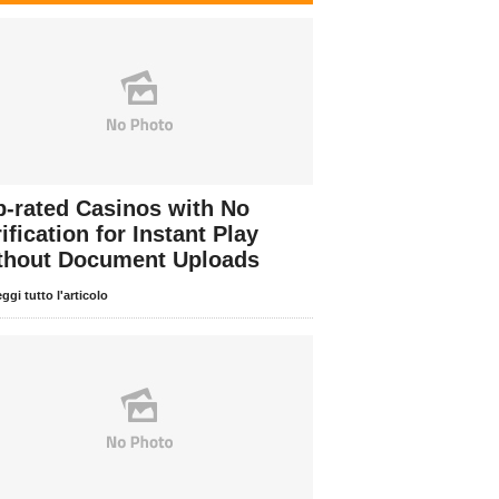
p-rated Casinos with No
ification for Instant Play
thout Document Uploads
ggi tutto l'articolo