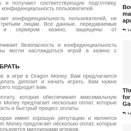
у и получают соответствующую подготовку,
Bo
и конфиденциальность пользователей.
max
ает конфиденциальность пользователей, не
ap
третьим лицам. Все данные, передаваемые
 и сервером казино, защищены от
Le
чивает безопасность и конфиденциальность
 вы могли наслаждаться игрой в казино с
БРАТЬ
г в игре в Dragon Money. Вам предлагается
делать депозит и начать играть. Вам нужно
сего подходит вам.
Thr
for
плату, которая обеспечивает максимальную
n Money предлагает несколько оплат, которые
Ga
ость и быстрый процесс оплаты.
Le
торая имеет хорошую репутацию и является
on Money предлагает несколько оплат, которые
ользуются миллионами игроков.