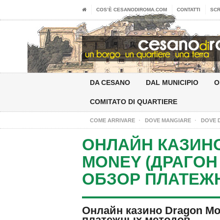
COS’È CESANODIROMA.COM
CONTATTI
SCR
DA CESANO
DAL MUNICIPIO
O
COMITATO DI QUARTIERE
COME ARRIVARE
DOVE MANGIARE
DOVE 
ОНЛАЙН КАЗИН
MONEY (ДРАГОН
ОБЗОР ПЛАТЕЖ
Онлайн казино Dragon Mo
платежных методов