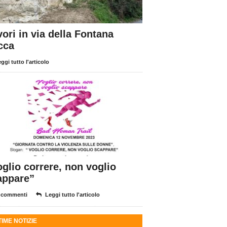
ori in via della Fontana
cca
ggi tutto l'articolo
glio correre, non voglio
appare”
 commenti
Leggi tutto l'articolo
TIME NOTIZIE