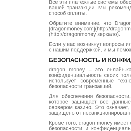
Все эти платежные системы обе
вашей транзакции. Мы рекомен
способ оплаты.
Обратите внимание, что Drago
[dragonmoney.com](http://dragon
(http://dragonmoney зеркало).
Если у вас возникнут вопросы и
с нашим поддержкой, и мы помо
БЕЗОПАСНОСТЬ И КОНФ
dragon money – это онлайн-ка
конфиденциальность своих пол
использует современные тех
безопасности транзакций.
Для обеспечения безопасности
которое защищает все данны
сервером казино. Это означает,
защищено от несанкционированн
Кроме того, dragon money имеет
безопасности и конфиденциаль