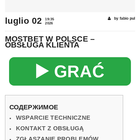
luglio 02
by fabio pul
19:35
2026
MOSTBET W POLSCE –
OBSŁUGA KLIENTA
▶️ GRAĆ
СОДЕРЖИМОЕ
WSPARCIE TECHNICZNE
KONTAKT Z OBSŁUGĄ
ZGŁASZANIE PROBLEMÓW