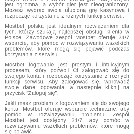
jest ogromna, a wybór gier jest nieograniczony.
Możesz wybrać swoją ulubioną grę kasynową i
rozpocząć korzystanie z różnych funkcji serwisu.
Mostbet polska jest idealnym rozwiązaniem dla
tych, którzy szukają najlepszej obsługi klienta w
Polsce. Zawodowe zespół Mostbet oferuje 24/7
wsparcie, aby pomóc w rozwiązywaniu wszelkich
problemów, które mogą się pojawić podczas
korzystania z serwisu.
Mostbet logowanie jest prostym i intuicyjnym
procesem, który pozwoli Ci zalogować się do
swojego konta i rozpocząć korzystanie z różnych
funkcji serwisu. Aby zalogować się, wprowadź
swoje dane logowania, a następnie kliknij na
przycisk “Zaloguj się”.
Jeśli masz problem z logowaniem się do swojego
konta, Mostbet oferuje wsparcie techniczne, aby
pomóc w rozwiązywaniu problemu. Zespół
Mostbet jest dostępny 24/7, aby pomóc w
rozwiązywaniu wszelkich problemów, które mogą
się pojawić.