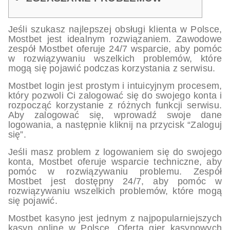
Jeśli szukasz najlepszej obsługi klienta w Polsce,
Mostbet jest idealnym rozwiązaniem. Zawodowe
zespół Mostbet oferuje 24/7 wsparcie, aby pomóc
w rozwiązywaniu wszelkich problemów, które
mogą się pojawić podczas korzystania z serwisu.
Mostbet login jest prostym i intuicyjnym procesem,
który pozwoli Ci zalogować się do swojego konta i
rozpocząć korzystanie z różnych funkcji serwisu.
Aby zalogować się, wprowadź swoje dane
logowania, a następnie kliknij na przycisk “Zaloguj
się”.
Jeśli masz problem z logowaniem się do swojego
konta, Mostbet oferuje wsparcie techniczne, aby
pomóc w rozwiązywaniu problemu. Zespół
Mostbet jest dostępny 24/7, aby pomóc w
rozwiązywaniu wszelkich problemów, które mogą
się pojawić.
Mostbet kasyno jest jednym z najpopularniejszych
kasyn online w Polsce. Oferta gier kasynowych