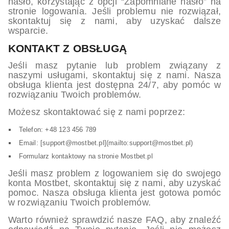
hasło, korzystając z opcji “Zapomniane hasło” na
stronie logowania. Jeśli problemu nie rozwiązał,
skontaktuj się z nami, aby uzyskać dalsze
wsparcie.
KONTAKT Z OBSŁUGĄ
Jeśli masz pytanie lub problem związany z
naszymi usługami, skontaktuj się z nami. Nasza
obsługa klienta jest dostępna 24/7, aby pomóc w
rozwiązaniu Twoich problemów.
Możesz skontaktować się z nami poprzez:
Telefon: +48 123 456 789
Email: [support@mostbet.pl](mailto:support@mostbet.pl)
Formularz kontaktowy na stronie Mostbet.pl
Jeśli masz problem z logowaniem się do swojego
konta Mostbet, skontaktuj się z nami, aby uzyskać
pomoc. Nasza obsługa klienta jest gotowa pomóc
w rozwiązaniu Twoich problemów.
Warto również sprawdzić nasze FAQ, aby znaleźć