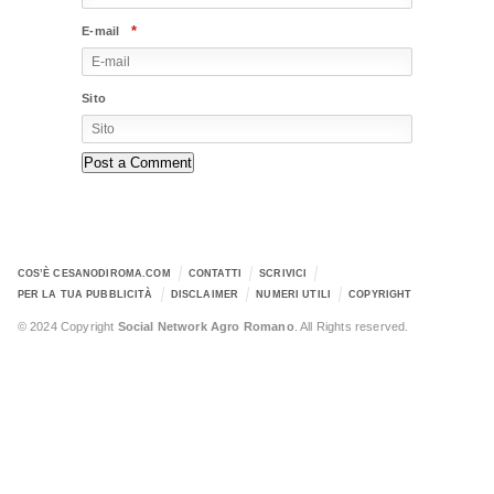
*
E-mail
Sito
COS’È CESANODIROMA.COM
CONTATTI
SCRIVICI
PER LA TUA PUBBLICITÀ
DISCLAIMER
NUMERI UTILI
COPYRIGHT
© 2024 Copyright
Social Network Agro Romano
. All Rights reserved.
Error: The domain WWW.CESANODIROMA.COM is not authorized to
show the cookie declaration for domain group ID 2f9b1275-031c-409f-b785-
af8741e8f101. Please add it to the domain group in the Cookiebot Manager