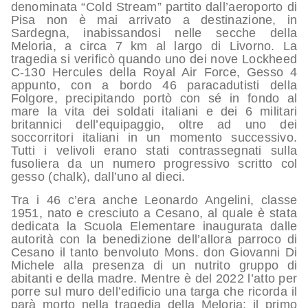
denominata “Cold Stream” partito dall’aeroporto di
Pisa non è mai arrivato a destinazione, in
Sardegna, inabissandosi nelle secche della
Meloria, a circa 7 km al largo di Livorno. La
tragedia si verificò quando uno dei nove Lockheed
C-130 Hercules della Royal Air Force, Gesso 4
appunto, con a bordo 46 paracadutisti della
Folgore, precipitando portò con sé in fondo al
mare la vita dei soldati italiani e dei 6 militari
britannici dell’equipaggio, oltre ad uno dei
soccorritori italiani in un momento successivo.
Tutti i velivoli erano stati contrassegnati sulla
fusoliera da un numero progressivo scritto col
gesso (chalk), dall’uno al dieci.
Tra i 46 c’era anche Leonardo Angelini, classe
1951, nato e cresciuto a Cesano, al quale è stata
dedicata la Scuola Elementare inaugurata dalle
autorità con la benedizione dell’allora parroco di
Cesano il tanto benvoluto Mons. don Giovanni Di
Michele alla presenza di un nutrito gruppo di
abitanti e della madre. Mentre è del 2022 l’atto per
porre sul muro dell’edificio una targa che ricorda il
parà morto nella tragedia della Meloria: il primo