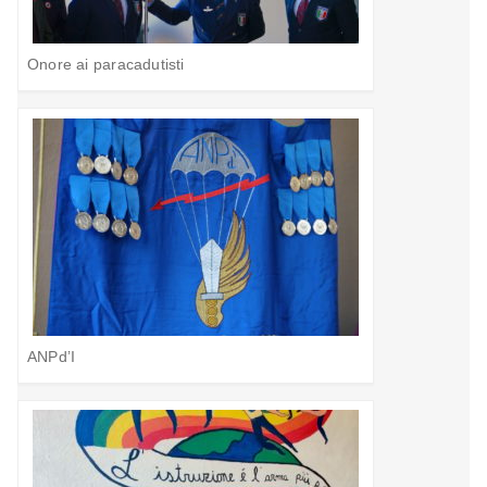
Onore ai paracadutisti
ANPd’I