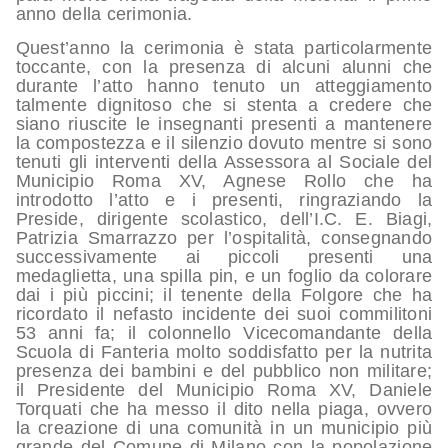
anno della cerimonia.
Quest’anno la cerimonia è stata particolarmente
toccante, con la presenza di alcuni alunni che
durante l’atto hanno tenuto un atteggiamento
talmente dignitoso che si stenta a credere che
siano riuscite le insegnanti presenti a mantenere
la compostezza e il silenzio dovuto mentre si sono
tenuti gli interventi della Assessora al Sociale del
Municipio Roma XV, Agnese Rollo che ha
introdotto l’atto e i presenti, ringraziando la
Preside, dirigente scolastico, dell’I.C. E. Biagi,
Patrizia Smarrazzo per l’ospitalità, consegnando
successivamente ai piccoli presenti una
medaglietta, una spilla pin, e un foglio da colorare
dai i più piccini; il tenente della Folgore che ha
ricordato il nefasto incidente dei suoi commilitoni
53 anni fa; il colonnello Vicecomandante della
Scuola di Fanteria molto soddisfatto per la nutrita
presenza dei bambini e del pubblico non militare;
il Presidente del Municipio Roma XV, Daniele
Torquati che ha messo il dito nella piaga, ovvero
la creazione di una comunità in un municipio più
grande del Comune di Milano con la popolazione