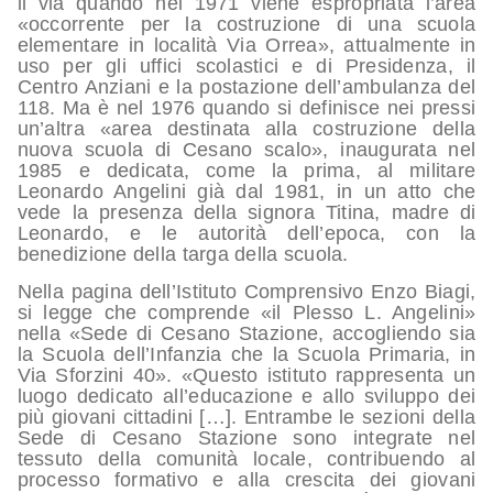
il via quando nel 1971 viene espropriata l’area
«occorrente per la costruzione di una scuola
elementare in località Via Orrea», attualmente in
uso per gli uffici scolastici e di Presidenza, il
Centro Anziani e la postazione dell’ambulanza del
118. Ma è nel 1976 quando si definisce nei pressi
un’altra «area destinata alla costruzione della
nuova scuola di Cesano scalo», inaugurata nel
1985 e dedicata, come la prima, al militare
Leonardo Angelini già dal 1981, in un atto che
vede la presenza della signora Titina, madre di
Leonardo, e le autorità dell’epoca, con la
benedizione della targa della scuola.
Nella pagina dell’Istituto Comprensivo Enzo Biagi,
si legge che comprende «il Plesso L. Angelini»
nella «Sede di Cesano Stazione, accogliendo sia
la Scuola dell’Infanzia che la Scuola Primaria, in
Via Sforzini 40». «Questo istituto rappresenta un
luogo dedicato all’educazione e allo sviluppo dei
più giovani cittadini […]. Entrambe le sezioni della
Sede di Cesano Stazione sono integrate nel
tessuto della comunità locale, contribuendo al
processo formativo e alla crescita dei giovani