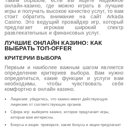
Таким образом, если вы ищете надежное
онлайн-казино, где можно играть в лучшие
игры и получать высокое качество услуг, то вам
стоит обратить внимание на сайт Arkada
Casino. Это ведущий провайдер игр, который
предлагает игрокам широкий спектр
развлекательных и финансовых услуг.
ЛУЧШИЕ ОНЛАЙН КАЗИНО: КАК
ВЫБРАТЬ ТОП-ОFFER
КРИТЕРИИ ВЫБОРА
Первым и наиболее важным шагом является
определение критериев выбора. Вам нужно
определиться, какие функции и услуги вам
необходимы, чтобы чувствовать себя
комфортно в онлайн казино.
Лицензия: убедитесь, что казино имеет действующую
лицензию от соответствующих органов.
Сфера игр: выберите казино, которое предлагает игры,
которые вам интересны.
Бонусы и акции: проверьте, какие бонусы и акции предлагает