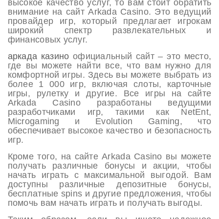
высокое качество услуг, то вам стоит обратить
внимание на сайт Arkada Casino. Это ведущий
провайдер игр, который предлагает игрокам
широкий спектр развлекательных и
финансовых услуг.
аркада казино
официальный сайт – это место,
где вы можете найти все, что вам нужно для
комфортной игры. Здесь вы можете выбрать из
более 1 000 игр, включая слоты, карточные
игры, рулетку и другие. Все игры на сайте
Arkada Casino разработаны ведущими
разработчиками игр, такими как NetEnt,
Microgaming и Evolution Gaming, что
обеспечивает высокое качество и безопасность
игр.
Кроме того, на сайте Arkada Casino вы можете
получать различные бонусы и акции, чтобы
начать играть с максимальной выгодой. Вам
доступны различные депозитные бонусы,
бесплатные spins и другие предложения, чтобы
помочь вам начать играть и получать выгоды.