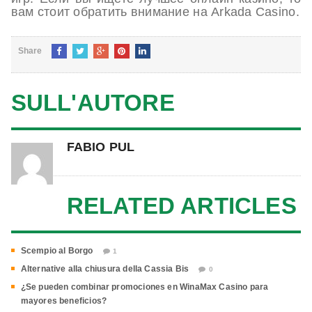
вам стоит обратить внимание на Arkada Casino.
Share
SULL'AUTORE
FABIO PUL
RELATED ARTICLES
Scempio al Borgo
1
Alternative alla chiusura della Cassia Bis
0
¿Se pueden combinar promociones en WinaMax Casino para
mayores beneficios?