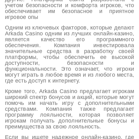
учетом безопасности и комфорта игроков, что
обеспечивает им безопасное и приятное
игровое опы
Одним из ключевых факторов, которые делают
Arkada Casino одним из лучших онлайн-казино,
является качество его программного
обеспечения. Компания инвестировала
значительные средства в разработку своей
платформы, чтобы обеспечить ее высокой
доступности, безопасности и
функциональности. Это означает, что игроки
могут играть в любое время и из любого места,
где есть доступ к интернету.
Кроме того, Arkada Casino предлагает игрокам
широкий спектр бонусов и акций, которые могут
помочь им начать игру с дополнительными
средствами. Компания также предлагает
программу лояльности, которая позволяет
игрокам получать дополнительные бонусы и
преимущества за свою лояльность.
Если вы ищете надежное онлайн-казино, где