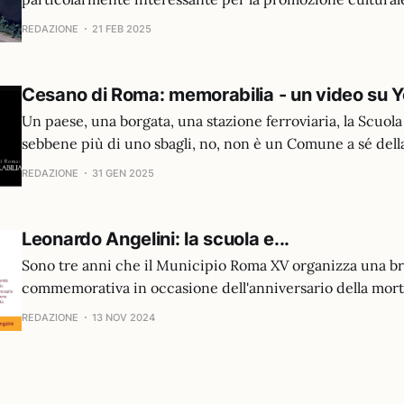
"Con il nuovo protocollo siglato tra Municipio XV e CS Se
REDAZIONE
21 FEB 2025
Scarl, rafforziamo la sinergia tra il nostro territorio e il 
dell'Aeronautica Militare di Vigna di Valle. Una firma
Cesano di Roma: memorabilia - un video su 
Un paese, una borgata, una stazione ferroviaria, la Scuola 
sebbene più di uno sbagli, no, non è un Comune a sé della
Metropolitana di Roma, bensì una parte di Roma Capitale
REDAZIONE
31 GEN 2025
l'esclusione dell'enclave¹ Polline-Martignano tra i laghi S
Leonardo Angelini: la scuola e...
Sono tre anni che il Municipio Roma XV organizza una b
commemorativa in occasione dell'anniversario della mor
Angelini, alla memoria del quale è dedicata la scuola mat
REDAZIONE
13 NOV 2024
elementare di Cesano, le oggigiorno scuole dell'infanzia 
dell'Istituto Comprensivo Enzo