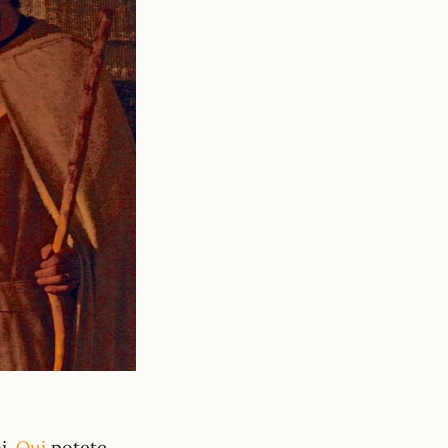
i.
Qui
potete