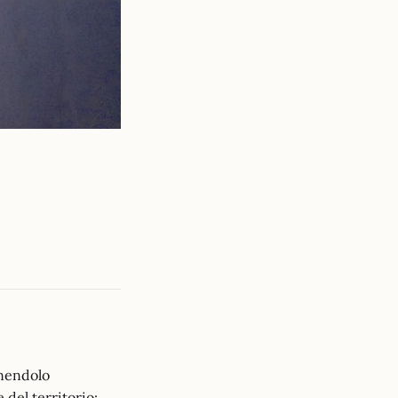
enendolo
del territorio: