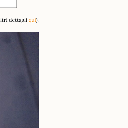
ltri dettagli
qui
).