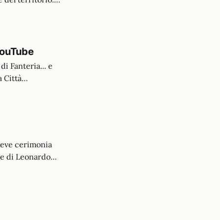
rvizi Museali
Museo Storico
YouTube
di Fanteria... e
 Città
 che, con
abatino (di
reve cerimonia
te di Leonardo
erna ed
e primaria, parte