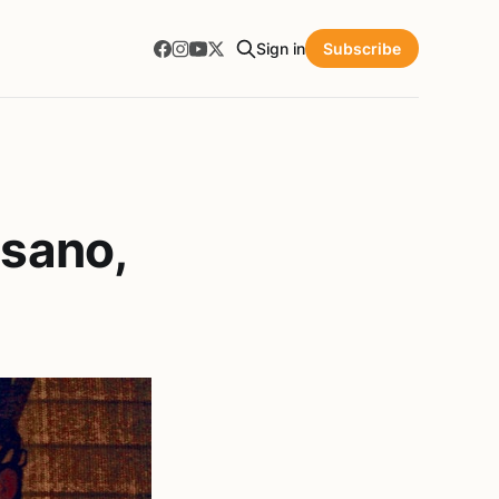
Sign in
Subscribe
esano,