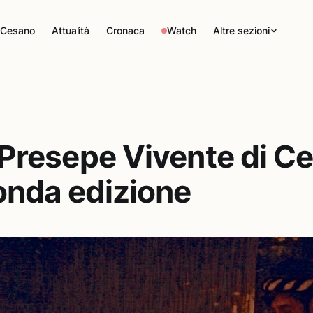
 Cesano
Attualità
Cronaca
Watch
Altre sezioni
: Presepe Vivente di C
onda edizione