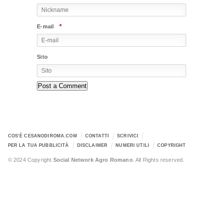
*
E-mail
Sito
COS’È CESANODIROMA.COM
CONTATTI
SCRIVICI
PER LA TUA PUBBLICITÀ
DISCLAIMER
NUMERI UTILI
COPYRIGHT
© 2024 Copyright
Social Network Agro Romano
. All Rights reserved.
Error: The domain WWW.CESANODIROMA.COM is not authorized to
show the cookie declaration for domain group ID 2f9b1275-031c-409f-b785-