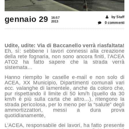
gennaio 29
by Staff
16:57
2013
0 commenti
Udite, udite: Via di Baccanello verrà riasfaltata!
Eh, sì: sebbene i lavori connessi alla creazione
della rete fognaria, non sono ancora finiti, l’ACEA
ATO2 ha fatto sapere che la strada verrà
sistemata…
Hanno riempito le caselle e-mail e non solo di
ACEA, XX Municipio, Dipartimenti comunali vari
ecc. valanghe di lamentele, anche da coloro che,
pur rispettando il limite di 50 km/h (quello da 30
km/h è più sulla carta che altro…), ritengono la
strada pericolosa, per lo meno per la “salute” degli
ammortizzattori, messi a dura prova
quotidianamente,
L’ACEA, responsabile dei lavori, ha fatto presente