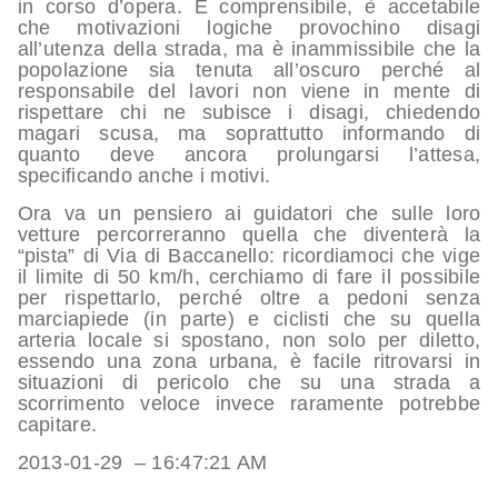
in corso d’opera. È comprensibile, è accetabile
che motivazioni logiche provochino disagi
all’utenza della strada, ma è inammissibile che la
popolazione sia tenuta all’oscuro perché al
responsabile del lavori non viene in mente di
rispettare chi ne subisce i disagi, chiedendo
magari scusa, ma soprattutto informando di
quanto deve ancora prolungarsi l’attesa,
specificando anche i motivi.
Ora va un pensiero ai guidatori che sulle loro
vetture percorreranno quella che diventerà la
“pista” di Via di Baccanello: ricordiamoci che vige
il limite di 50 km/h, cerchiamo di fare il possibile
per rispettarlo, perché oltre a pedoni senza
marciapiede (in parte) e ciclisti che su quella
arteria locale si spostano, non solo per diletto,
essendo una zona urbana, è facile ritrovarsi in
situazioni di pericolo che su una strada a
scorrimento veloce invece raramente potrebbe
capitare.
2013-01-29 – 16:47:21 AM