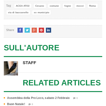
Tag
ACEA ATO2
Cesano
comune
fogne
mocci
Roma
via di baccanello
xx municipio
Share
SULL'AUTORE
STAFF
RELATED ARTICLES
Assemblea della Pro Loco, sabato 2 Febbraio
0
Buon Natale!
0