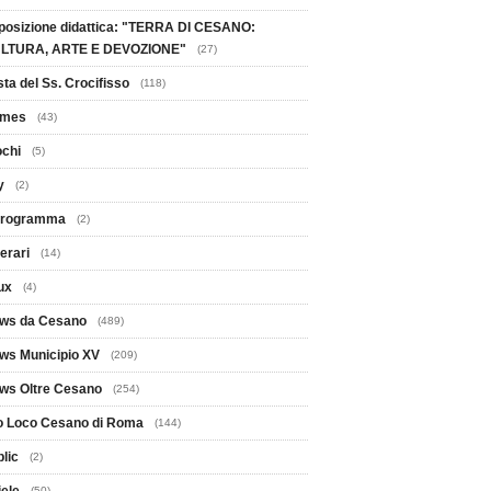
posizione didattica: "TERRA DI CESANO:
LTURA, ARTE E DEVOZIONE"
(27)
ta del Ss. Crocifisso
(118)
mes
(43)
ochi
(5)
y
(2)
 Programma
(2)
nerari
(14)
ux
(4)
ws da Cesano
(489)
ws Municipio XV
(209)
ws Oltre Cesano
(254)
o Loco Cesano di Roma
(144)
lic
(2)
(50)