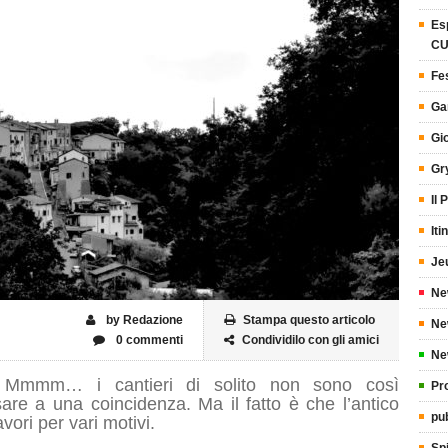
Es
CU
Fes
Ga
Gi
Gr
Il
Iti
Je
Ne
by Redazione
Stampa questo articolo
Ne
0 commenti
Condividilo con gli amici
Ne
a? Mmmm… i cantieri di solito non sono così
Pr
are a una coincidenza. Ma il fatto è che l’antico
pub
ori per vari motivi.