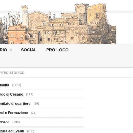
RIO
SOCIAL
PRO LOCO
RTEO STORICO
ualità
(1263)
rgo di Cesano
(172)
mitato di quartiere
(10)
rsi e Formazione
(24)
onaca
(198)
ltura ed Eventi
(260)