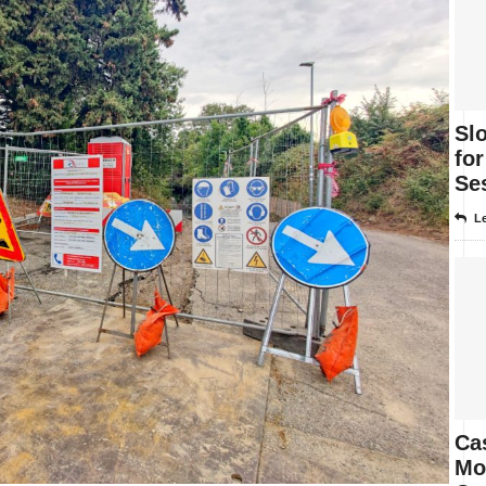
Sl
fo
Se
Le
Ca
Mo