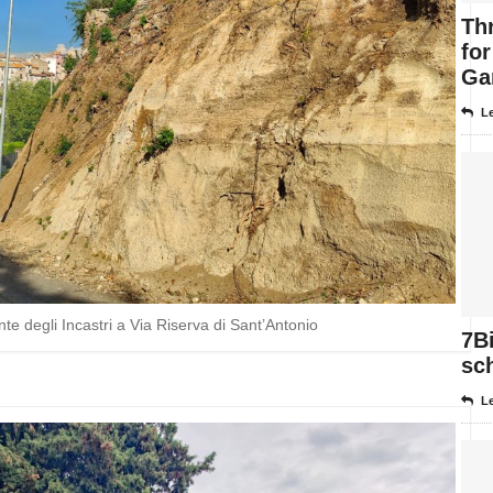
Thr
for
Ga
Le
e degli Incastri a Via Riserva di Sant’Antonio
7Bi
sch
Le