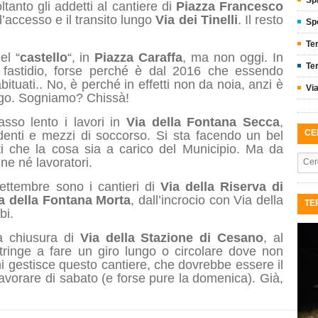
Sp
tanto gli addetti al cantiere di
Piazza Francesco
l’accesso e il transito lungo
Via dei Tinelli
. Il resto
Sp
Te
el “
castello
“, in
Piazza Caraffa
, ma non oggi. In
Ter
 fastidio, forse perché è dal 2016 che essendo
ituati.. No, è perché in effetti non da noia, anzi è
Vi
orgo. Sogniamo? Chissà!
sso lento i lavori in
Via della Fontana Secca
,
CE
sidenti e mezzi di soccorso. Si sta facendo un bel
tti che la cosa sia a carico del Municipio. Ma da
e né lavoratori.
Settembre sono i cantieri di
Via della Riserva di
a della Fontana Morta
, dall’incrocio con Via della
TE
bi.
a chiusura di
Via della Stazione di Cesano
, al
tringe a fare un giro lungo o circolare dove non
 gestisce questo cantiere, che dovrebbe essere il
lavorare di sabato (e forse pure la domenica). Già,