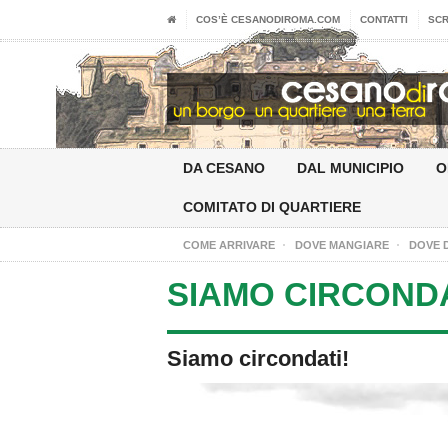
COS’È CESANODIROMA.COM
CONTATTI
SCR
DA CESANO
DAL MUNICIPIO
O
COMITATO DI QUARTIERE
COME ARRIVARE
DOVE MANGIARE
DOVE 
SIAMO CIRCONDA
Siamo circondati!