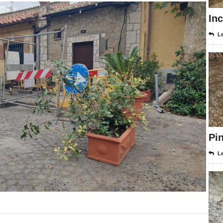
In
Le
Pi
Le