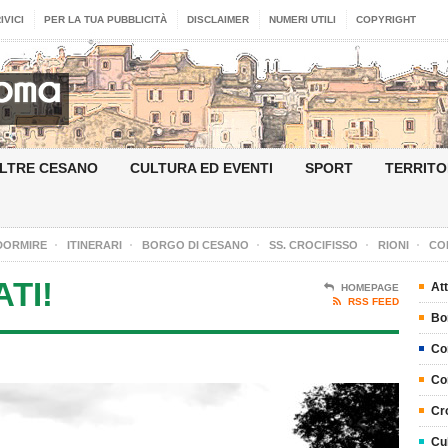
IVICI
PER LA TUA PUBBLICITÀ
DISCLAIMER
NUMERI UTILI
COPYRIGHT
LTRE CESANO
CULTURA ED EVENTI
SPORT
TERRITO
DORMIRE
ITINERARI
BORGO DI CESANO
SS. CROCIFISSO
RIONI
CO
TI!
Att
HOMEPAGE
RSS FEED
Bo
Co
Co
Cr
Cu