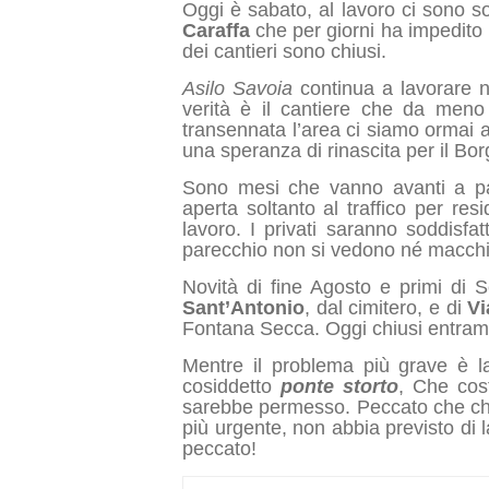
Oggi è sabato, al lavoro ci sono sol
Caraffa
che per giorni ha impedito 
dei cantieri sono chiusi.
Asilo Savoia
continua a lavorare n
verità è il cantiere che da meno
transennata l’area ci siamo ormai ab
una speranza di rinascita per il B
Sono mesi che vanno avanti a pa
aperta soltanto al traffico per re
lavoro. I privati saranno soddisfa
parecchio non si vedono né macchin
Novità di fine Agosto e primi di 
Sant’Antonio
, dal cimitero, e di
Vi
Fontana Secca. Oggi chiusi entram
Mentre il problema più grave è l
cosiddetto
ponte storto
, Che cos
sarebbe permesso. Peccato che chi
più urgente, non abbia previsto di 
peccato!