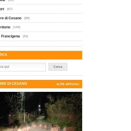
iele
ort
(67)
rre di Cesano
(99)
ritorio
(148)
a Francigena
(53)
RCA
RRE DI CESANO
ALTRI ARTICOLI