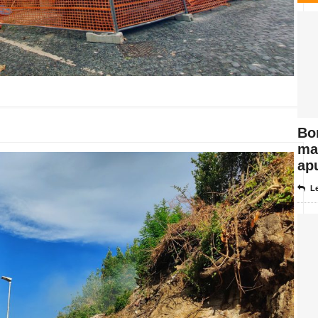
Bo
max
ap
Le