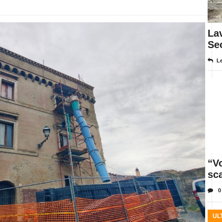
Lav
Se
Le
“Vo
sc
0
UL