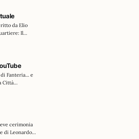
tuale
itto da Elio
rtiere: Il
restituire le
e Vi
YouTube
di Fanteria... e
 Città
 che, con
abatino (di
reve cerimonia
te di Leonardo