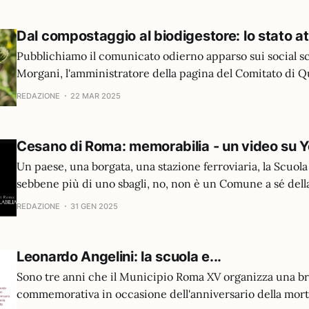
Dal compostaggio al biodigestore: lo stato at
Pubblichiamo il comunicato odierno apparso sui social scr
Morgani, l'amministratore della pagina del Comitato di Qua
Comitato decide di non partecipare al ricorso al CDS e di 
REDAZIONE
22 MAR 2025
donazioni a tal fine ricevute.E’ con grande rammarico ch
comunichiamo che il Consiglio Direttivo
Cesano di Roma: memorabilia - un video su 
Un paese, una borgata, una stazione ferroviaria, la Scuola 
sebbene più di uno sbagli, no, non è un Comune a sé della
Metropolitana di Roma, bensì una parte di Roma Capitale
REDAZIONE
31 GEN 2025
l'esclusione dell'enclave¹ Polline-Martignano tra i laghi S
Bracciano)
Leonardo Angelini: la scuola e...
Sono tre anni che il Municipio Roma XV organizza una b
commemorativa in occasione dell'anniversario della mor