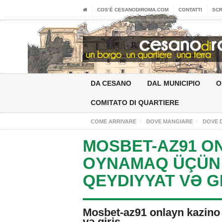
COS’È CESANODIROMA.COM
CONTATTI
SCR
DA CESANO
DAL MUNICIPIO
O
COMITATO DI QUARTIERE
COME ARRIVARE
DOVE MANGIARE
DOVE 
MOSBET-AZ91 O
OYNAMAQ ÜÇÜN 
QEYDIYYAT VƏ G
Mosbet-az91 onlayn kazino
və giriş