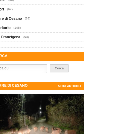
iele
ort
(67)
rre di Cesano
(99)
ritorio
(148)
a Francigena
(53)
RCA
RRE DI CESANO
ALTRI ARTICOLI