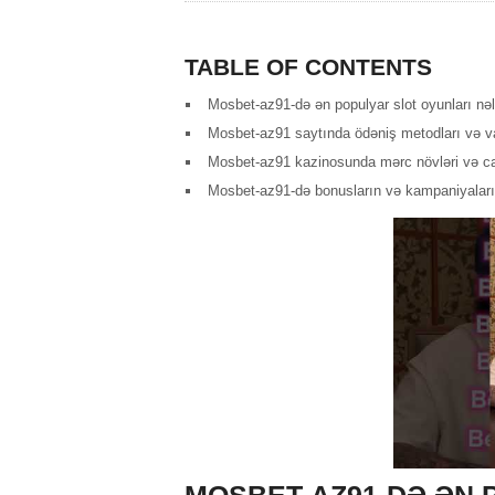
TABLE OF CONTENTS
Mosbet-az91-də ən populyar slot oyunları nəl
Mosbet-az91 saytında ödəniş metodları və va
Mosbet-az91 kazinosunda mərc növləri və can
Mosbet-az91-də bonusların və kampaniyaların
MOSBET-AZ91-DƏ ƏN 