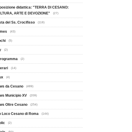
posizione didattica: "TERRA DI CESANO:
LTURA, ARTE E DEVOZIONE"
(27)
ta del Ss. Crocifisso
(118)
mes
(43)
ochi
(5)
y
(2)
 Programma
(2)
nerari
(14)
ux
(4)
ws da Cesano
(489)
ws Municipio XV
(209)
ws Oltre Cesano
(254)
o Loco Cesano di Roma
(144)
lic
(2)
(50)