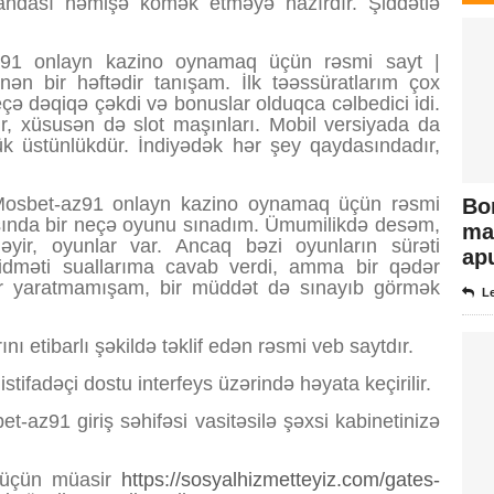
andası həmişə kömək etməyə hazırdır. Şiddətlə
91 onlayn kazino oynamaq üçün rəsmi sayt |
inən bir həftədir tanışam. İlk təəssüratlarım çox
çə dəqiqə çəkdi və bonuslar olduqca cəlbedici idi.
dir, xüsusən də slot maşınları. Mobil versiyada da
k üstünlükdür. İndiyədək hər şey qaydasındadır,
Mosbet-az91 onlayn kazino oynamaq üçün rəsmi
Bo
masında bir neçə oyunu sınadım. Ümumilikdə desəm,
max
ləyir, oyunlar var. Ancaq bəzi oyunların sürəti
ap
xidməti suallarıma cavab verdi, amma bir qədər
kir yaratmamışam, bir müddət də sınayıb görmək
Le
ı etibarlı şəkildə təklif edən rəsmi veb saytdır.
stifadəçi dostu interfeys üzərində həyata keçirilir.
-az91 giriş səhifəsi vasitəsilə şəxsi kabinetinizə
ı üçün müasir
https://sosyalhizmetteyiz.com/gates-