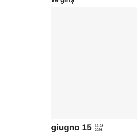
giugno 15
12:23
2026