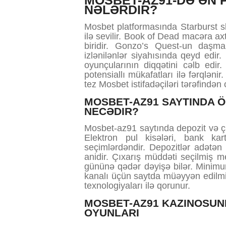
NƏLƏRDIR?
Mosbet platformasında Starburst s
ilə sevilir. Book of Dead macəra a
biridir. Gonzo’s Quest-un daşma
izlənilənlər siyahısında qeyd edi
oyunçularının diqqətini cəlb edi
potensiallı mükafatları ilə fərqlə
tez Mosbet istifadəçiləri tərəfindən 
MOSBET-AZ91 SAYTINDA Ö
NECƏDIR?
Mosbet-az91 saytında depozit və ç
Elektron pul kisələri, bank ka
seçimlərdəndir. Depozitlər adətən
anidir. Çıxarış müddəti seçilmiş m
gününə qədər dəyişə bilər. Minim
kanalı üçün saytda müəyyən edilmiş
texnologiyaları ilə qorunur.
MOSBET-AZ91 KAZINOSUND
OYUNLARI