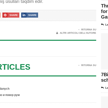
iş üsulları təqdim edir.
Thr
for
SHARE
SHARE
Ga
Le
RITORNA SU
ALTRI ARTICOLI DELL'AUTORE
RTICLES
RITORNA SU
7Bi
sch
Le
 danych
о и покер рум