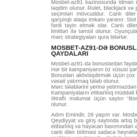
Mosbet-az91 kazinosunda idman mə
təqdim olunur. Rulet, blackjack və
seçimləri mövcuddur. Canlı diler
qarşılıqlı əlaqə imkanı yaranır. S
fərdi təyin etmək olar. Canlı d
limitləri ilə təmsil olunur. Oyunç
mərc strategiyaları qura bilərlər.
MOSBET-AZ91-DƏ BONUSLA
QAYDALARI
Mosbet-az91-də bonuslardan fayda
Hər bir kampaniyanın öz xüsusi şər
Bonusları aktivləşdirmək üçün ço
vəsait yatırmaq tələb olunur.
Mərc tələblərini yerinə yetirməzdə
Kampaniyaların etibarlılıq müddəti bi
Ətraflı məlumat üçün saytın “Bon
olunur.
Adım Emindir, 28 yaşım var. Mosb
Qeydiyyat və giriş saytında artıq
etibarlılıq və həyəcan baxımından ə
canlı diler bölməsi sadəcə heyrətl