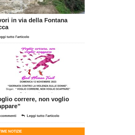
ori in via della Fontana
cca
ggi tutto l'articolo
glio correre, non voglio
appare”
 commenti
Leggi tutto l'articolo
TIME NOTIZIE