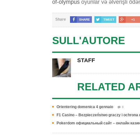
of-olympus
oyunlar və əlverişli ödən
Share
SHARE
TWEET
+1
SULL'AUTORE
STAFF
RELATED A
Orientering domenica 4 gennaio
0
F1 Casino – Bezpieczeństwo graczy i ochrona
Pokerdom официальный сайт – онлайн казин