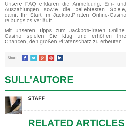
Unsere FAQ erklären die Anmeldung, Ein- und
Auszahlungen sowie die beliebtesten Spiele,
damit Ihr Start im JackpotPiraten Online-Casino
reibungslos verläuft.
Mit unseren Tipps zum JackpotPiraten Online-
Casino spielen Sie klug und erhöhen Ihre
Chancen, den großen Piratenschatz zu erbeuten.
Share
SULL'AUTORE
STAFF
RELATED ARTICLES