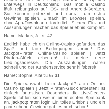
unterwegs in Deutschland. Das mobile Casino
läuft reibungslos auf iOS- und Android-Geräten.
Sie können jederzeit und überall um echte
Gewinne spielen. Einfach im Browser spielen,
ohne App-Download erforderlich. Sichere Ein- und
Auszahlungen machen das Spielerlebnis komplett.
Name: Markus, Alter: 42
Endlich habe ich ein Online-Casino gefunden, das
Spaß und faire Bedingungen vereint! Das
JackpotPiraten Online-Casino spielen | Jetzt
Piraten-Glück erbeuten! ist meine neue
Lieblingsadresse. Die Auszahlungen waren
schnell und der Kundenservice sehr hilfsbereit.
Name: Sophie, Alter:และ 31
Die Spieleauswahl beim JackpotPiraten Online-
Casino spielen | Jetzt Piraten-Glück erbeuten! ist
einfach fantastisch. Besonders die Live-Dealer-
Spiele fühlen sich wie in einer echten Spielbank
an.
jackpotpiraten login
Ein tolles Erlebnis und ein
paar schöne Gewinne gab es auch schon!