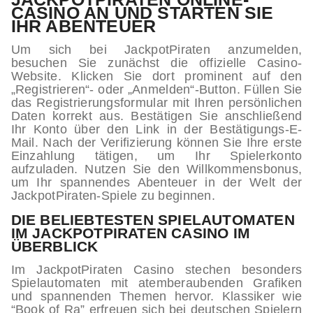
CASINO AN UND STARTEN SIE
IHR ABENTEUER
Um sich bei JackpotPiraten anzumelden,
besuchen Sie zunächst die offizielle Casino-
Website. Klicken Sie dort prominent auf den
„Registrieren“- oder „Anmelden“-Button. Füllen Sie
das Registrierungsformular mit Ihren persönlichen
Daten korrekt aus. Bestätigen Sie anschließend
Ihr Konto über den Link in der Bestätigungs-E-
Mail. Nach der Verifizierung können Sie Ihre erste
Einzahlung tätigen, um Ihr Spielerkonto
aufzuladen. Nutzen Sie den Willkommensbonus,
um Ihr spannendes Abenteuer in der Welt der
JackpotPiraten-Spiele zu beginnen.
DIE BELIEBTESTEN SPIELAUTOMATEN
IM JACKPOTPIRATEN CASINO IM
ÜBERBLICK
Im JackpotPiraten Casino stechen besonders
Spielautomaten mit atemberaubenden Grafiken
und spannenden Themen hervor. Klassiker wie
“Book of Ra” erfreuen sich bei deutschen Spielern