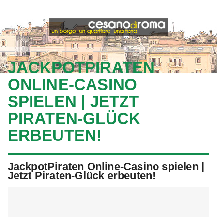
JACKPOTPIRATEN
ONLINE-CASINO
SPIELEN | JETZT
PIRATEN-GLÜCK
ERBEUTEN!
JackpotPiraten Online-Casino spielen |
Jetzt Piraten-Glück erbeuten!