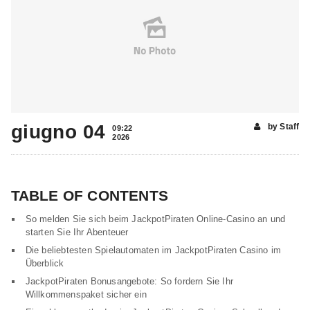
giugno 04
by Staff
09:22
2026
TABLE OF CONTENTS
So melden Sie sich beim JackpotPiraten Online-Casino an und
starten Sie Ihr Abenteuer
Die beliebtesten Spielautomaten im JackpotPiraten Casino im
Überblick
JackpotPiraten Bonusangebote: So fordern Sie Ihr
Willkommenspaket sicher ein