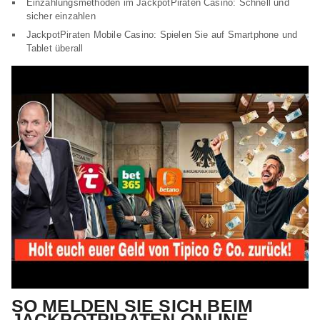
Einzahlungsmethoden im JackpotPiraten Casino: Schnell und
sicher einzahlen
JackpotPiraten Mobile Casino: Spielen Sie auf Smartphone und
Tablet überall
SO MELDEN SIE SICH BEIM
JACKPOTPIRATEN ONLINE-