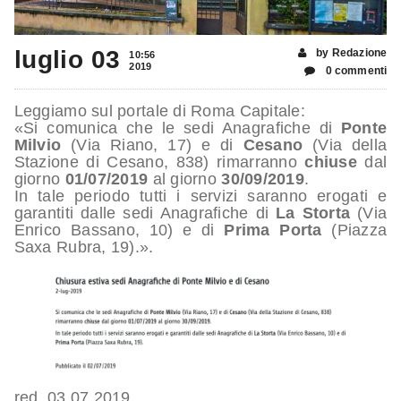
luglio 03
by Redazione
10:56
2019
0 commenti
Leggiamo sul portale di Roma Capitale:
«Si comunica che le sedi Anagrafiche di
Ponte
Milvio
(Via Riano, 17) e di
Cesano
(Via della
Stazione di Cesano, 838) rimarranno
chiuse
dal
giorno
01/07/2019
al giorno
30/09/2019
.
In tale periodo tutti i servizi saranno erogati e
garantiti dalle sedi Anagrafiche di
La Storta
(Via
Enrico Bassano, 10) e di
Prima Porta
(Piazza
Saxa Rubra, 19).».
red. 03.07.2019